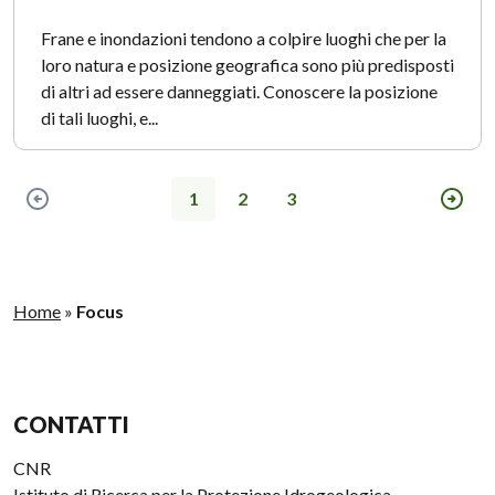
Frane e inondazioni tendono a colpire luoghi che per la
loro natura e posizione geografica sono più predisposti
di altri ad essere danneggiati. Conoscere la posizione
di tali luoghi, e...
1
2
3
Pagina precedente
Pagin
Home
»
Focus
CONTATTI
CNR
Istituto di Ricerca per la Protezione Idrogeologica