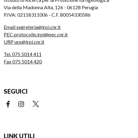
Via della Madonna Alta, 126 - 06128 Perugia
P.IVA: 02118311006 - C.F. 80054330586
Email segreteria@irpi.cnr.it
PEC protocollo.irpi@pec.cnr.it
URP urp@irpi.cnr.it
Tel. 075 5014 411
Fax 075 5014 420
SEGUICI
Facebook (link esterno)
Instagram (link esterno)
X (link esterno)
LINK UTILI