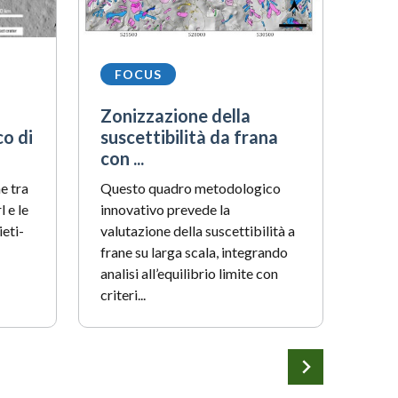
FOCUS
F
Zonizzazione della
Oss
o di
suscettibilità da frana
la r
con ...
Un te
e tra
Questo quadro metodologico
ricer
l e le
innovativo prevede la
per l
ieti-
valutazione della suscettibilità a
(Cnr-
frane su larga scala, integrando
di un.
analisi all’equilibrio limite con
criteri...