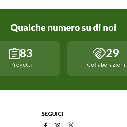
Qualche numero su di noi
143
49
Progetti
Collaborazioni
SEGUICI
Facebook (link esterno)
Instagram (link esterno)
X (link esterno)