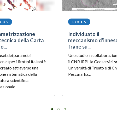
CUS
FOCUS
ametrizzazione
Individuato il
ecnica della Carta
meccanismo d’innesc
o...
frane su...
taset dei parametri
Uno studio in collaborazion
nici per i litotipi italiani è
il CNR IRPI, la Geoservizi sr
 creato attraverso una
Università di Trento e di Ch
ione sistematica della
Pescara, ha...
atura scientifica
azionale....