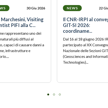
WS
30 Giu 2026
NEWS
22 Gi
 Marchesini, Visiting
Il CNR-IRPI al conv
tist PIFI alla C...
GIT-SI 2026:
coordiname...
ane rappresentano uno dei
 naturali più diffusi al
Dal 16 al 18 giugno 2026 I
, capaci di causare danni a
partecipato al XX Convegn
ne, infrastrutture e
Nazionale delle Sezioni GI
rio....
(Geosciences and Informat
Technologies)...