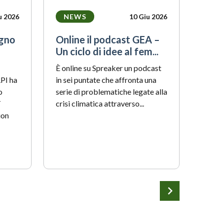
u 2026
NEWS
10 Giu 2026
N
egno
Online il podcast GEA –
Mar
Un ciclo di idee al fem...
del
c...
È online su Spreaker un podcast
RPI ha
in sei puntate che affronta una
Ieri,
o
serie di problematiche legate alla
a Per
T
crisi climatica attraverso...
illus
ion
Caver
lavor