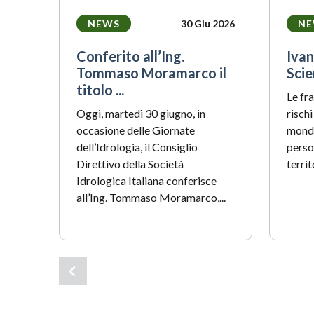
NEWS
30 Giu 2026
NE
Conferito all’Ing.
Ivan
Tommaso Moramarco il
Scien
titolo ...
Le fr
Oggi, martedì 30 giugno, in
rischi
occasione delle Giornate
mondo
dell’Idrologia, il Consiglio
perso
Direttivo della Società
territo
Idrologica Italiana conferisce
all’Ing. Tommaso Moramarco,...