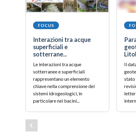
FOCUS
FO
Interazioni tra acque
Par
superficiali e
geot
sotterrane...
Litol
Le interazioni tra acque
Il da
sotterranee e superficiali
geotec
rappresentano un elemento
stato
chiave nella comprensione dei
revis
sistemi idrogeologici, in
letter
particolare nei bacini...
intern