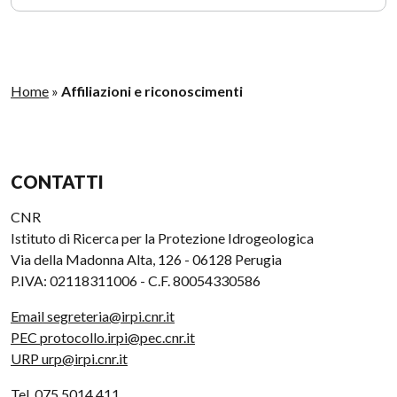
Home
»
Affiliazioni e riconoscimenti
CONTATTI
CNR
Istituto di Ricerca per la Protezione Idrogeologica
Via della Madonna Alta, 126 - 06128 Perugia
P.IVA: 02118311006 - C.F. 80054330586
Email segreteria@irpi.cnr.it
PEC protocollo.irpi@pec.cnr.it
URP urp@irpi.cnr.it
Tel. 075 5014 411