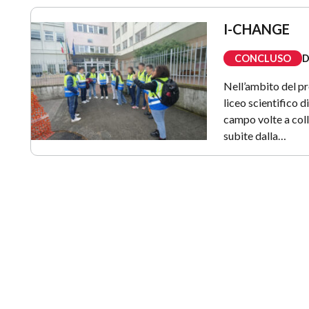
I-CHANGE
CONCLUSO
D
Nell’ambito del p
liceo scientifico d
campo volte a coll
subite dalla…