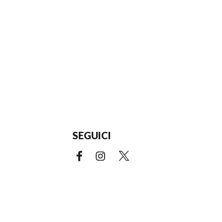
SEGUICI
Facebook (link esterno)
Instagram (link esterno)
X (link esterno)