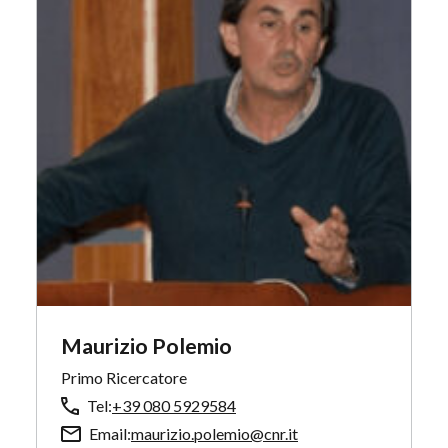
Maurizio Polemio
Primo Ricercatore
Tel:
+39 080 5929584
Email:
maurizio.polemio@cnr.it