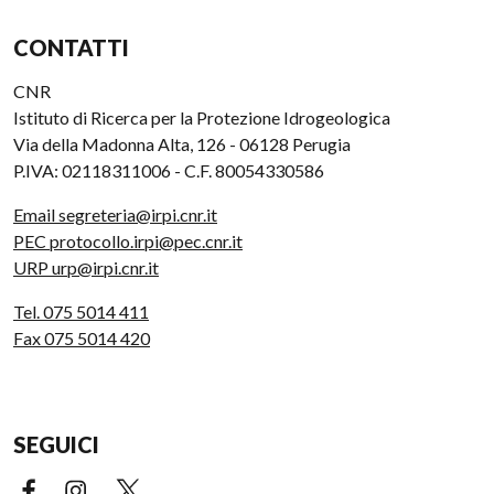
CONTATTI
CNR
Istituto di Ricerca per la Protezione Idrogeologica
Via della Madonna Alta, 126 - 06128 Perugia
P.IVA: 02118311006 - C.F. 80054330586
Email segreteria@irpi.cnr.it
PEC protocollo.irpi@pec.cnr.it
URP urp@irpi.cnr.it
Tel. 075 5014 411
Fax 075 5014 420
SEGUICI
Facebook (link esterno)
Instagram (link esterno)
X (link esterno)