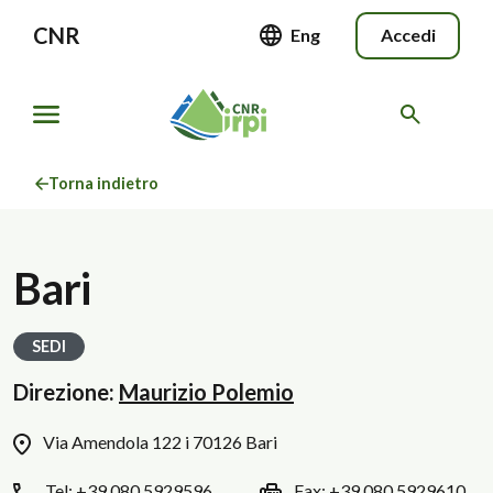
CNR
Eng
Accedi
Torna indietro
Bari
SEDI
Direzione:
Maurizio Polemio
Via Amendola 122 i 70126 Bari
Tel:
+39 080 5929596
Fax:
+39 080 5929610