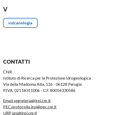
V
vulcanologia
CONTATTI
CNR
Istituto di Ricerca per la Protezione Idrogeologica
Via della Madonna Alta, 126 - 06128 Perugia
P.IVA: 02118311006 - C.F. 80054330586
Email segreteria@irpi.cnr.it
PEC protocollo.irpi@pec.cnr.it
URP urp@irpi.cnr.it