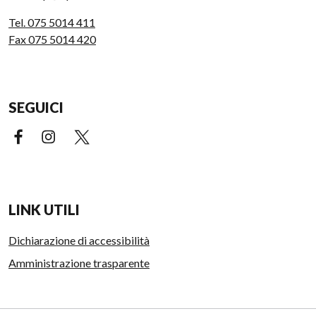
Tel. 075 5014 411
Fax 075 5014 420
SEGUICI
Facebook (link esterno)
Instagram (link esterno)
X (link esterno)
LINK UTILI
Dichiarazione di accessibilità
Amministrazione trasparente