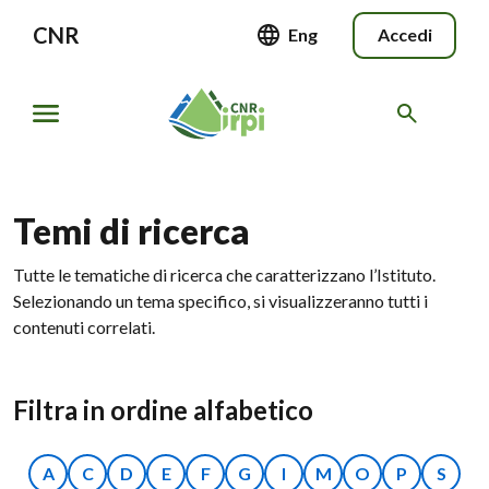
CNR
Eng
Accedi
Temi di ricerca
Tutte le tematiche di ricerca che caratterizzano l’Istituto.
Selezionando un tema specifico, si visualizzeranno tutti i
contenuti correlati.
Filtra in ordine alfabetico
A
C
D
E
F
G
I
M
O
P
S