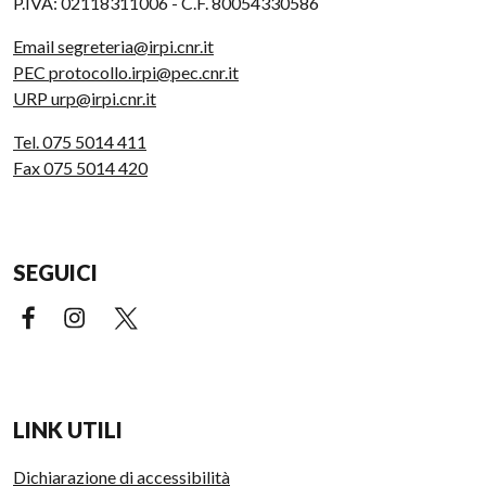
P.IVA: 02118311006 - C.F. 80054330586
Email segreteria@irpi.cnr.it
PEC protocollo.irpi@pec.cnr.it
URP urp@irpi.cnr.it
Tel. 075 5014 411
Fax 075 5014 420
SEGUICI
Facebook (link esterno)
Instagram (link esterno)
X (link esterno)
LINK UTILI
Dichiarazione di accessibilità