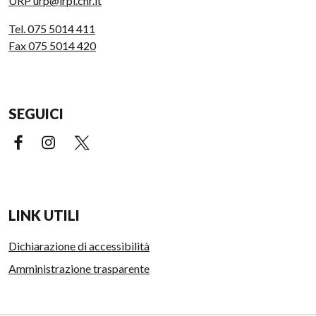
URP urp@irpi.cnr.it
Tel. 075 5014 411
Fax 075 5014 420
SEGUICI
Facebook (link esterno)
Instagram (link esterno)
X (link esterno)
LINK UTILI
Dichiarazione di accessibilità
Amministrazione trasparente