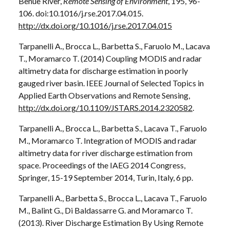
Benue River,
Remote Sensing of Environment
, 195, 96-
106. doi:10.1016/j.rse.2017.04.015.
http://dx.doi.org/10.1016/j.rse.2017.04.015
Tarpanelli A., Brocca L., Barbetta S., Faruolo M., Lacava
T., Moramarco T. (2014) Coupling MODIS and radar
altimetry data for discharge estimation in poorly
gauged river basin. IEEE Journal of Selected Topics in
Applied Earth Observations and Remote Sensing,
http://dx.doi.org/10.1109/JSTARS.2014.2320582
.
Tarpanelli A., Brocca L., Barbetta S., Lacava T., Faruolo
M., Moramarco T. Integration of MODIS and radar
altimetry data for river discharge estimation from
space. Proceedings of the IAEG 2014 Congress,
Springer, 15-19 September 2014, Turin, Italy, 6 pp.
Tarpanelli A., Barbetta S., Brocca L., Lacava T., Faruolo
M., Balint G., Di Baldassarre G. and Moramarco T.
(2013). River Discharge Estimation By Using Remote