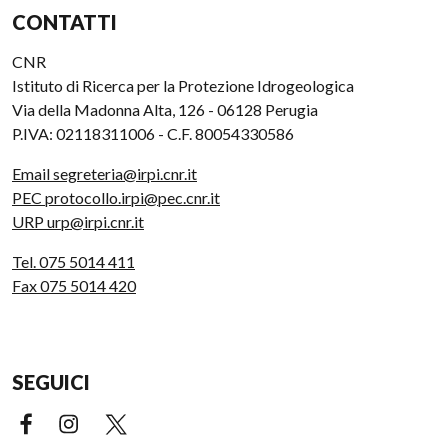
CONTATTI
CNR
Istituto di Ricerca per la Protezione Idrogeologica
Via della Madonna Alta, 126 - 06128 Perugia
P.IVA: 02118311006 - C.F. 80054330586
Email segreteria@irpi.cnr.it
PEC protocollo.irpi@pec.cnr.it
URP urp@irpi.cnr.it
Tel. 075 5014 411
Fax 075 5014 420
SEGUICI
Facebook (link esterno)
Instagram (link esterno)
X (link esterno)