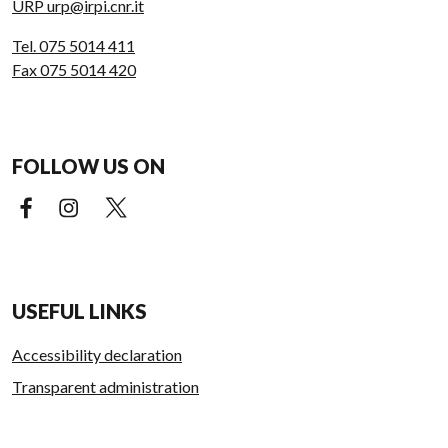
URP urp@irpi.cnr.it
Tel. 075 5014 411
Fax 075 5014 420
FOLLOW US ON
Facebook (external link)
Instagram (external link)
X (external link)
USEFUL LINKS
Accessibility declaration
Transparent administration