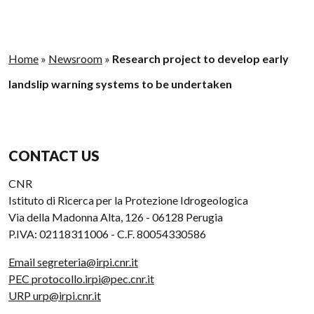
Home
»
Newsroom
»
Research project to develop early
landslip warning systems to be undertaken
CONTACT US
CNR
Istituto di Ricerca per la Protezione Idrogeologica
Via della Madonna Alta, 126 - 06128 Perugia
P.IVA: 02118311006 - C.F. 80054330586
Email segreteria@irpi.cnr.it
PEC protocollo.irpi@pec.cnr.it
URP urp@irpi.cnr.it