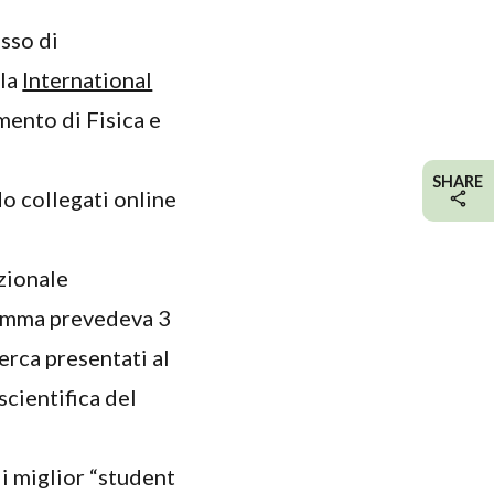
esso di
lla
International
mento di Fisica e
SHARE
do collegati online
zionale
ramma prevedeva 3
cerca presentati al
cientifica del
di miglior “student