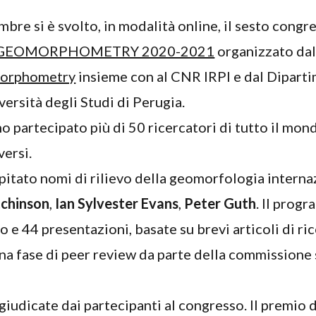
mbre si è svolto, in modalità online, il sesto congr
GEOMORPHOMETRY 2020-2021
organizzato da
morphometry
insieme con al CNR IRPI e dal Diparti
ersità degli Studi di Perugia.
 partecipato più di 50 ricercatori di tutto il mon
versi.
spitato nomi di rilievo della geomorfologia interna
tchinson
,
Ian Sylvester Evans
,
Peter Guth
. Il prog
to e 44 presentazioni, basate su brevi articoli di ri
a fase di peer review da parte della commissione s
i giudicate dai partecipanti al congresso. Il premio 