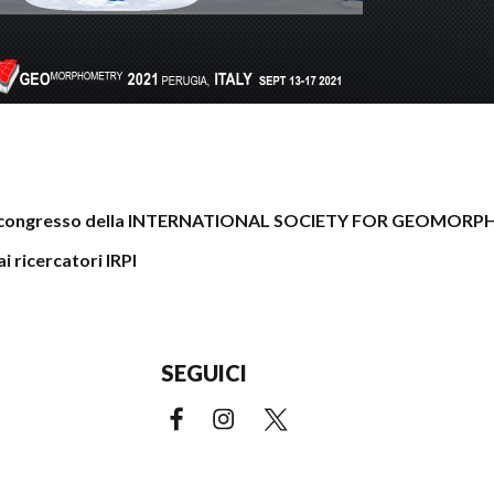
sto congresso della INTERNATIONAL SOCIETY FOR GEOMORPHO
 ricercatori IRPI
SEGUICI
Facebook (link esterno)
Instagram (link esterno)
X (link esterno)