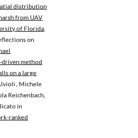
atial distribution
t marsh from UAV
ersity of Florida
.
eflections on
hael
-driven method
alls on a large
lvioli , Michele
aola Reichenbach,
icato in
ork-ranked