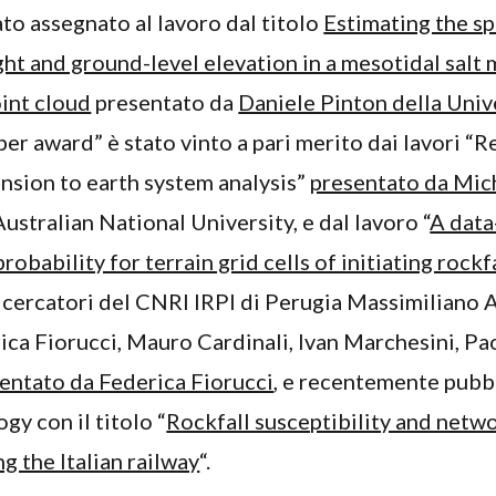
to assegnato al lavoro dal titolo
Estimating the sp
ght and ground-level elevation in a mesotidal sal
int cloud
presentato da
Daniele Pinton della Univ
per award” è stato vinto a pari merito dai lavori “R
nsion to earth system analysis”
presentato da Mic
Australian National University, e dal lavoro “
A data
robability for terrain grid cells of initiating rockf
 ricercatori del CNRI IRPI di Perugia Massimiliano A
ica Fiorucci, Mauro Cardinali, Ivan Marchesini, P
entato da Federica Fiorucci
, e recentemente pubbl
y con il titolo “
Rockfall susceptibility and netw
ng the Italian railway
“.