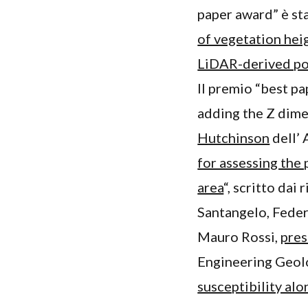
paper award” è sta
of vegetation hei
LiDAR-derived po
Il premio “best pa
adding the Z dime
Hutchinson
dell’ 
for assessing the p
area
“, scritto dai
Santangelo, Feder
Mauro Rossi,
pres
Engineering Geolog
susceptibility alo