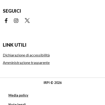
SEGUICI
Facebook (link esterno)
Instagram (link esterno)
X (link esterno)
LINK UTILI
Dichiarazione di accessibilità
Amministrazione trasparente
IRPI © 2026
Media policy
Note legali