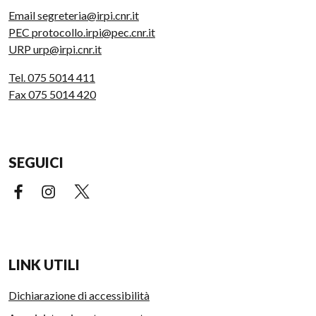
Email segreteria@irpi.cnr.it
PEC protocollo.irpi@pec.cnr.it
URP urp@irpi.cnr.it
Tel. 075 5014 411
Fax 075 5014 420
SEGUICI
Facebook (link esterno)
Instagram (link esterno)
X (link esterno)
LINK UTILI
Dichiarazione di accessibilità