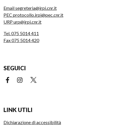
Email segreteria@irpi.cnr.it
PEC protocollo.irpi@pec.cnr.it
URP urp@irpi.cnr.it
Tel. 075 5014 411
Fax 075 5014 420
SEGUICI
Facebook (link esterno)
Instagram (link esterno)
X (link esterno)
LINK UTILI
Dichiarazione di accessibilità