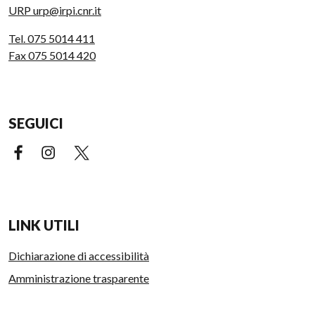
URP urp@irpi.cnr.it
Tel. 075 5014 411
Fax 075 5014 420
SEGUICI
Facebook (link esterno)
Instagram (link esterno)
X (link esterno)
LINK UTILI
Dichiarazione di accessibilità
Amministrazione trasparente