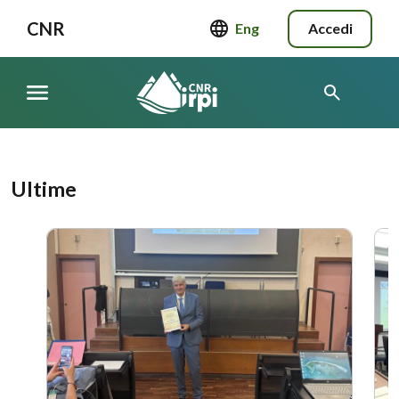
CNR
Eng
Accedi
Ultime