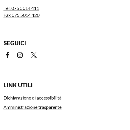
Tel. 075 5014 411
Fax 075 5014 420
SEGUICI
Facebook (link esterno)
Instagram (link esterno)
X (link esterno)
LINK UTILI
Dichiarazione di accessibilità
Amministrazione trasparente