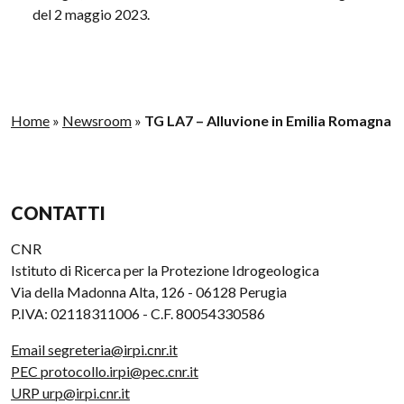
del 2 maggio 2023.
Home
»
Newsroom
»
TG LA7 – Alluvione in Emilia Romagna
CONTATTI
CNR
Istituto di Ricerca per la Protezione Idrogeologica
Via della Madonna Alta, 126 - 06128 Perugia
P.IVA: 02118311006 - C.F. 80054330586
Email segreteria@irpi.cnr.it
PEC protocollo.irpi@pec.cnr.it
URP urp@irpi.cnr.it