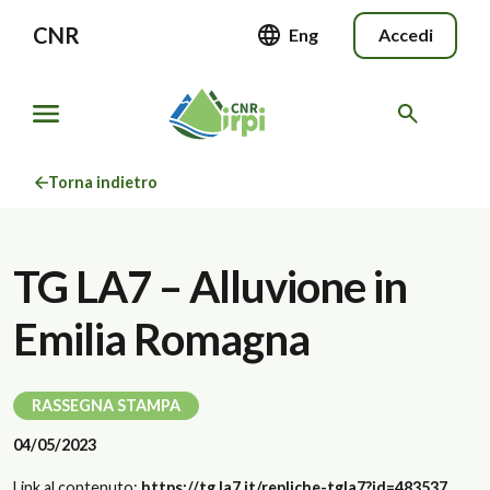
CNR
Eng
Accedi
Torna indietro
TG LA7 – Alluvione in
Emilia Romagna
RASSEGNA STAMPA
04/05/2023
Link al contenuto:
https://tg.la7.it/repliche-tgla7?id=483537