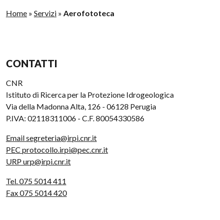
Home
»
Servizi
»
Aerofototeca
CONTATTI
CNR
Istituto di Ricerca per la Protezione Idrogeologica
Via della Madonna Alta, 126 - 06128 Perugia
P.IVA: 02118311006 - C.F. 80054330586
Email segreteria@irpi.cnr.it
PEC protocollo.irpi@pec.cnr.it
URP urp@irpi.cnr.it
Tel. 075 5014 411
Fax 075 5014 420