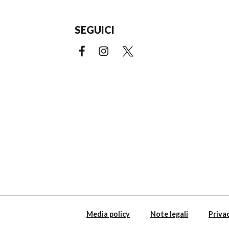
SEGUICI
Facebook (link esterno)
Instagram (link esterno)
X (link esterno)
Media policy
Note legali
Privac