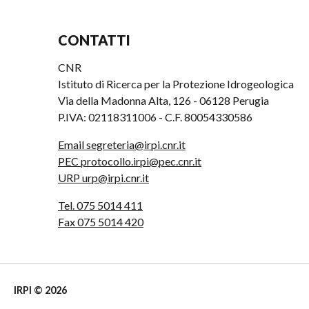
CONTATTI
CNR
Istituto di Ricerca per la Protezione Idrogeologica
Via della Madonna Alta, 126 - 06128 Perugia
P.IVA: 02118311006 - C.F. 80054330586
Email segreteria@irpi.cnr.it
PEC protocollo.irpi@pec.cnr.it
URP urp@irpi.cnr.it
Tel. 075 5014 411
Fax 075 5014 420
IRPI © 2026