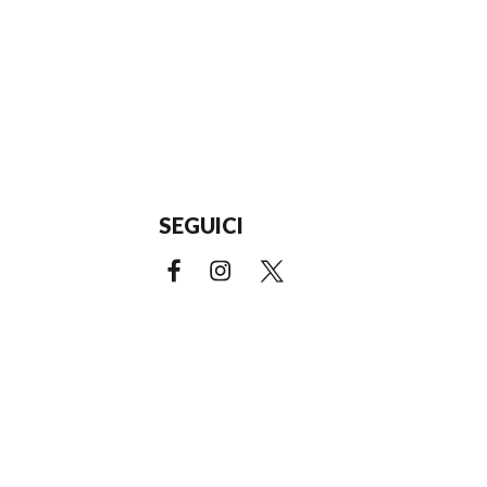
SEGUICI
Facebook (link esterno)
Instagram (link esterno)
X (link esterno)