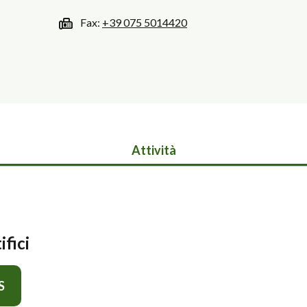
Fax:
+39 075 5014420
Attività
ifici
S