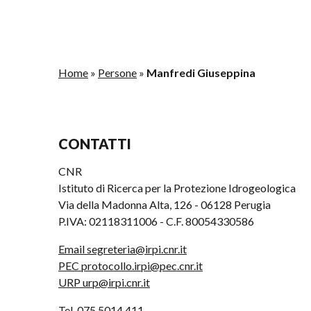
Home
»
Persone
»
Manfredi Giuseppina
CONTATTI
CNR
Istituto di Ricerca per la Protezione Idrogeologica
Via della Madonna Alta, 126 - 06128 Perugia
P.IVA: 02118311006 - C.F. 80054330586
Email segreteria@irpi.cnr.it
PEC protocollo.irpi@pec.cnr.it
URP urp@irpi.cnr.it
Tel. 075 5014 411