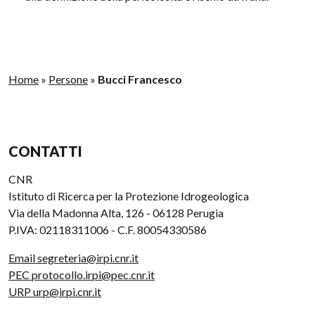
Home
»
Persone
»
Bucci Francesco
CONTATTI
CNR
Istituto di Ricerca per la Protezione Idrogeologica
Via della Madonna Alta, 126 - 06128 Perugia
P.IVA: 02118311006 - C.F. 80054330586
Email segreteria@irpi.cnr.it
PEC protocollo.irpi@pec.cnr.it
URP urp@irpi.cnr.it