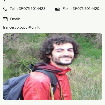
Tel:
+39 075 5014423
Fax:
+39 075 5014420
Email:
francesco.bucci@cnr.it