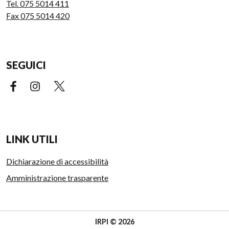
Tel. 075 5014 411
Fax 075 5014 420
SEGUICI
Facebook (link esterno)
Instagram (link esterno)
X (link esterno)
LINK UTILI
Dichiarazione di accessibilità
Amministrazione trasparente
IRPI © 2026