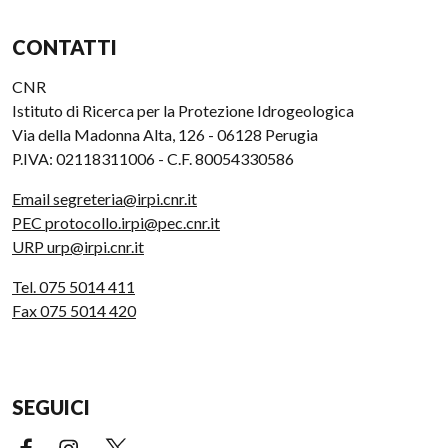
CONTATTI
CNR
Istituto di Ricerca per la Protezione Idrogeologica
Via della Madonna Alta, 126 - 06128 Perugia
P.IVA: 02118311006 - C.F. 80054330586
Email segreteria@irpi.cnr.it
PEC protocollo.irpi@pec.cnr.it
URP urp@irpi.cnr.it
Tel. 075 5014 411
Fax 075 5014 420
SEGUICI
Facebook (link esterno)
Instagram (link esterno)
X (link esterno)