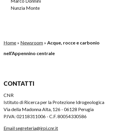
Marco Donnini
Nunzia Monte
Home
»
Newsroom
»
Acque, rocce e carbonio
nell’Appennino centrale
CONTATTI
CNR
Istituto di Ricerca per la Protezione Idrogeologica
Via della Madonna Alta, 126 - 06128 Perugia
P.IVA: 02118311006 - C.F. 80054330586
Email segreteria@irpi.cnr.it