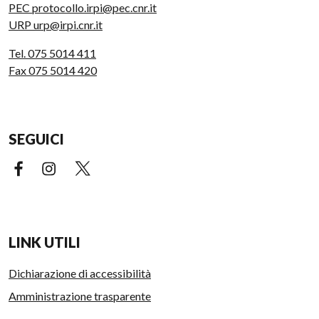
PEC protocollo.irpi@pec.cnr.it
URP urp@irpi.cnr.it
Tel. 075 5014 411
Fax 075 5014 420
SEGUICI
Facebook (link esterno)
Instagram (link esterno)
X (link esterno)
LINK UTILI
Dichiarazione di accessibilità
Amministrazione trasparente