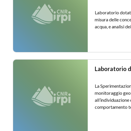
Laboratorio dotat
misura delle conce
acqua, e analisi dei
Laboratorio 
La Sperimentazione
monitoraggio geote
all’individuazione
comportamento te