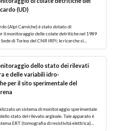
nitoraggio di colate detritiche del
cardo (UD)
do (Alpi Carniche) è stato dotato di
 il monitoraggio delle colate detritiche nel 1989
a Sede di Torino del CNR IRPI; le ricerche si…
nitoraggio dello stato dei rilevati
ra e delle variabili idro-
e per il sito sperimentale del
arena
ealizzato un sistema di monitoraggio sperimentale
dello stato del rilevato arginale. Tale apparato è
istema ERT (tomografia di resistività elettrica)…