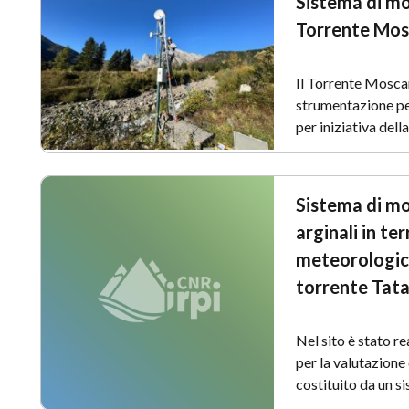
Sistema di mo
Torrente Mos
Il Torrente Moscar
strumentazione per
per iniziativa dell
Sistema di mo
arginali in ter
meteorologich
torrente Tat
Nel sito è stato r
per la valutazione 
costituito da un s