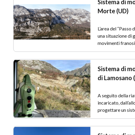
Sistema di mo
Morte (UD)
L’area del “Passo 
una situazione di 
movimenti franosi
Sistema di mo
di Lamosano 
A seguito della ri
incaricato, dall’al
progettare un sis