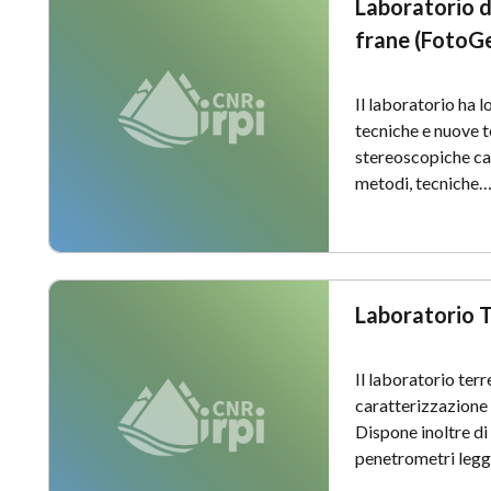
Laboratorio d
frane (FotoG
Il laboratorio ha 
tecniche e nuove t
stereoscopiche car
metodi, tecniche
Laboratorio 
Il laboratorio terr
caratterizzazione 
Dispone inoltre d
penetrometri legge