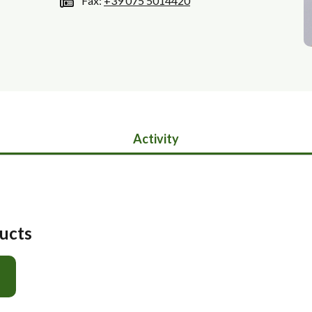
Fax:
+39 075 5014420
Activity
ducts