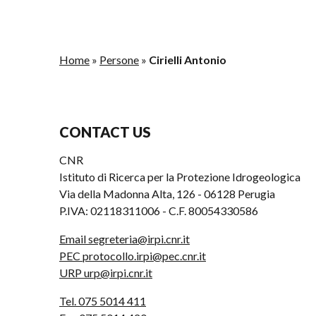
Home
»
Persone
»
Cirielli Antonio
CONTACT US
CNR
Istituto di Ricerca per la Protezione Idrogeologica
Via della Madonna Alta, 126 - 06128 Perugia
P.IVA: 02118311006 - C.F. 80054330586
Email segreteria@irpi.cnr.it
PEC protocollo.irpi@pec.cnr.it
URP urp@irpi.cnr.it
Tel. 075 5014 411