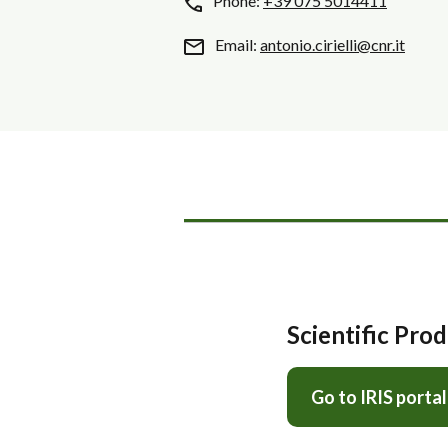
Phone:
+39 075 5014411
Email:
antonio.cirielli@cnr.it
Scientific Pro
Go to IRIS portal