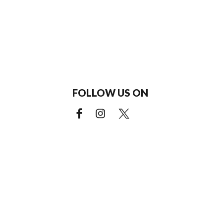
FOLLOW US ON
Facebook (external link)
Instagram (external link)
X (external link)