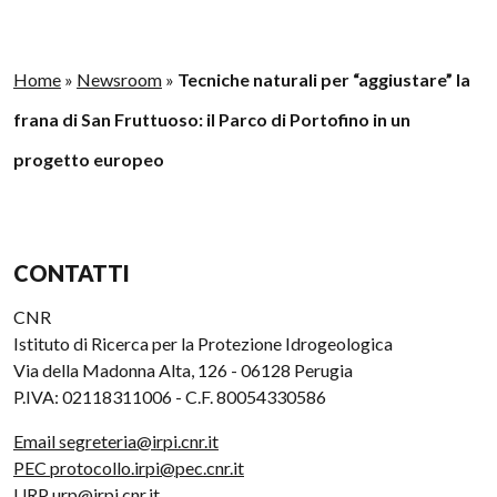
Home
»
Newsroom
»
Tecniche naturali per “aggiustare” la
frana di San Fruttuoso: il Parco di Portofino in un
progetto europeo
CONTATTI
CNR
Istituto di Ricerca per la Protezione Idrogeologica
Via della Madonna Alta, 126 - 06128 Perugia
P.IVA: 02118311006 - C.F. 80054330586
Email segreteria@irpi.cnr.it
PEC protocollo.irpi@pec.cnr.it
URP urp@irpi.cnr.it