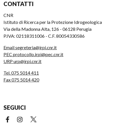
CONTATTI
CNR
Istituto di Ricerca per la Protezione Idrogeologica
Via della Madonna Alta, 126 - 06128 Perugia
P.IVA: 02118311006 - C.F. 80054330586
Email segreteria@irpi.cnr.it
PEC protocollo.irpi@pec.cnr.it
URP urp@irpi.cnr.it
Tel. 075 5014 411
Fax 075 5014 420
SEGUICI
Facebook (link esterno)
Instagram (link esterno)
X (link esterno)