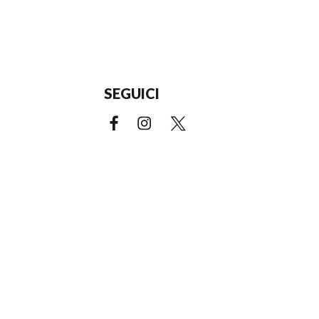
SEGUICI
Facebook (link esterno)
Instagram (link esterno)
X (link esterno)