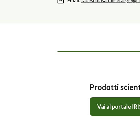
Email:
tadesualasaminsetargie@cn
Prodotti scient
Vai al portale IRI