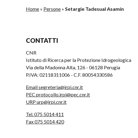
Home
»
Persone
»
Setargie Tadesual Asamin
CONTATTI
CNR
Istituto di Ricerca per la Protezione Idrogeologica
Via della Madonna Alta, 126 - 06128 Perugia
P.IVA: 02118311006 - C.F. 80054330586
Email segreteria@irpi.cnr.it
PEC protocollo.irpi@pec.cnr.it
URP urp@irpi.cnr.it
Tel. 075 5014 411
Fax 075 5014 420