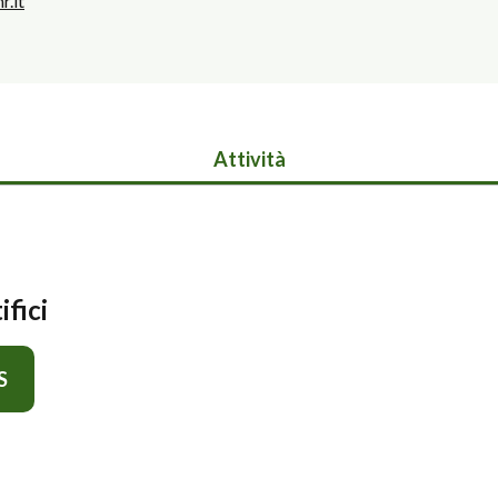
r.it
Attività
ifici
S