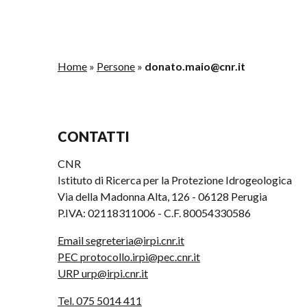
Home
»
Persone
»
donato.maio@cnr.it
CONTATTI
CNR
Istituto di Ricerca per la Protezione Idrogeologica
Via della Madonna Alta, 126 - 06128 Perugia
P.IVA: 02118311006 - C.F. 80054330586
Email segreteria@irpi.cnr.it
PEC protocollo.irpi@pec.cnr.it
URP urp@irpi.cnr.it
Tel. 075 5014 411