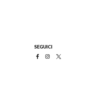
SEGUICI
Facebook (link esterno)
Instagram (link esterno)
X (link esterno)