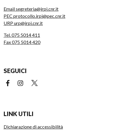
Email segreteria@irpi.cnr.it
PEC protocollo.irpi@pec.cnr.it
URP urp@irpi.cnr.it
Tel. 075 5014 411
Fax 075 5014 420
SEGUICI
Facebook (link esterno)
Instagram (link esterno)
X (link esterno)
LINK UTILI
Dichiarazione di accessibilità