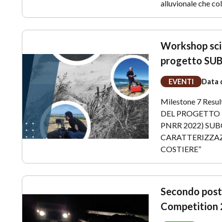
alluvionale che c
Workshop scien
progetto SU
EVENTI
Data 
Milestone 7 Res
DEL PROGETTO 
PNRR 2022) SUB
CARATTERIZZAZ
COSTIERE”
Secondo posto
Competition 2