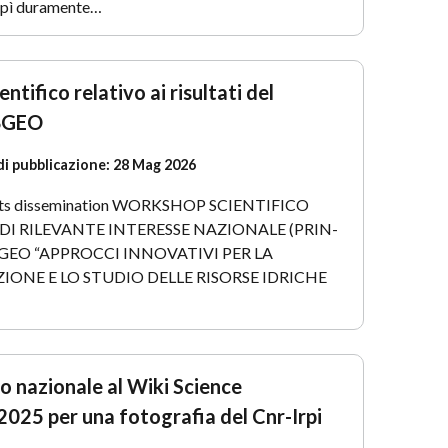
olpì duramente…
tifico relativo ai risultati del
BGEO
di pubblicazione:
28 Mag 2026
ults dissemination WORKSHOP SCIENTIFICO
DI RILEVANTE INTERESSE NAZIONALE (PRIN-
GEO “APPROCCI INNOVATIVI PER LA
IONE E LO STUDIO DELLE RISORSE IDRICHE
 nazionale al Wiki Science
025 per una fotografia del Cnr-Irpi