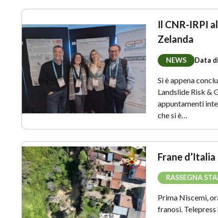
Il CNR-IRPI 
Zelanda
NEWS
Data d
Si è appena concl
Landslide Risk & 
appuntamenti inter
che si è…
Frane d’Italia
RASSEGNA ST
Prima Niscemi, ora 
franosi. Telepress