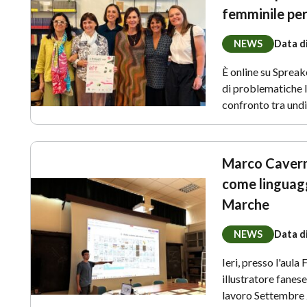
femminile per
NEWS
Data d
È online su Spreak
di problematiche le
confronto tra undi
Marco Caverni
come linguagg
Marche
NEWS
Data d
Ieri, presso l'aula
illustratore fanes
lavoro Settembre 2