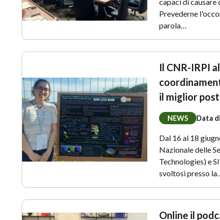
capaci di causare d
Prevederne l'occor
parola…
Il CNR-IRPI a
coordinament
il miglior pos
NEWS
Data d
Dal 16 al 18 giug
Nazionale delle S
Technologies) e SI
svoltosi presso la
Online il podc