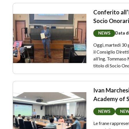
Conferito all
Socio Onorari
NEWS
Data d
Oggi, martedì 30 g
il Consiglio Dirett
all’Ing. Tommaso 
titolo di Socio O
Ivan Marchesin
Academy of S
NEWS
NE
Le frane rappresen