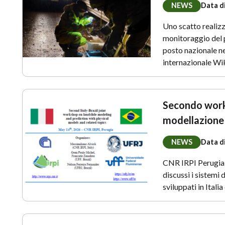
NEWS
Data d
Uno scatto realizz
monitoraggio del
posto nazionale ne
internazionale Wi
Secondo works
modellazione 
NEWS
Data d
CNR IRPI Perugia,
discussi i sistemi
sviluppati in Ital