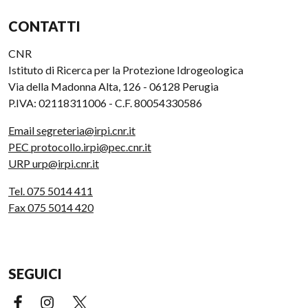
CONTATTI
CNR
Istituto di Ricerca per la Protezione Idrogeologica
Via della Madonna Alta, 126 - 06128 Perugia
P.IVA: 02118311006 - C.F. 80054330586
Email segreteria@irpi.cnr.it
PEC protocollo.irpi@pec.cnr.it
URP urp@irpi.cnr.it
Tel. 075 5014 411
Fax 075 5014 420
SEGUICI
Facebook (link esterno)
Instagram (link esterno)
X (link esterno)