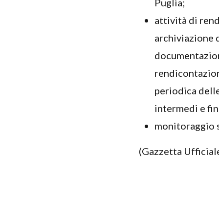
Puglia;
attività di ren
archiviazione 
documentazione
rendicontazio
periodica dell
intermedi e fin
monitoraggio s
(Gazzetta Ufficial