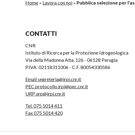
Home
»
Lavora con noi
»
Pubblica selezione per l’
CONTATTI
CNR
Istituto di Ricerca per la Protezione Idrogeologica
Via della Madonna Alta, 126 - 06128 Perugia
P.IVA: 02118311006 - C.F. 80054330586
Email segreteria@irpi.cnr.it
PEC protocollo.irpi@pec.cnr.it
URP urp@irpi.cnr.it
Tel. 075 5014 411
Fax 075 5014 420