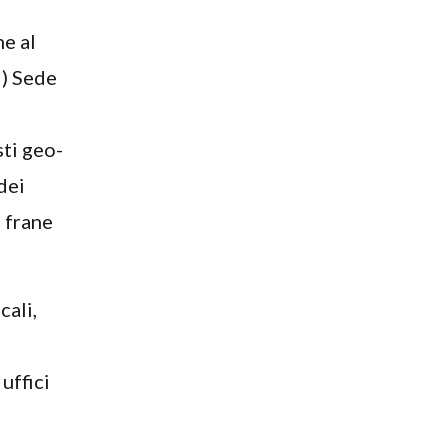
me al
I) Sede
ti geo-
dei
i frane
cali,
uffici