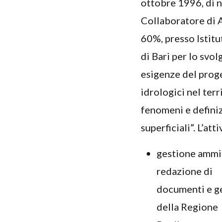
ottobre 1996, di n
Collaboratore di A
60%, presso Istitu
di Bari per lo svo
esigenze del prog
idrologici nel terr
fenomeni e definiz
superficiali”. L’att
gestione ammini
redazione di
documenti e ge
della Regione