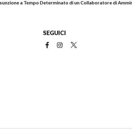
assunzione a Tempo Determinato di un Collaboratore di Ammini
SEGUICI
Facebook (link esterno)
Instagram (link esterno)
X (link esterno)