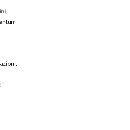
ni,
uantum
azioni,
er