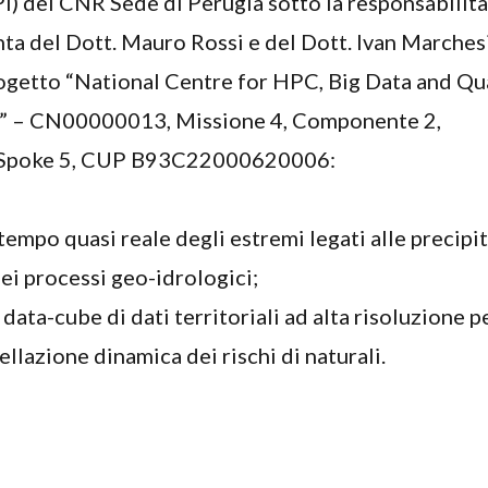
I) del CNR Sede di Perugia sotto la responsabilità
nta del Dott. Mauro Rossi e del Dott. Ivan Marchesi
rogetto “National Centre for HPC, Big Data and Q
 – CN00000013, Missione 4, Componente 2,
, Spoke 5, CUP B93C22000620006:
tempo quasi reale degli estremi legati alle precipit
dei processi geo-idrologici;
data-cube di dati territoriali ad alta risoluzione p
llazione dinamica dei rischi di naturali.