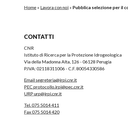
Home
»
Lavora con noi
»
Pubblica selezione per il 
CONTATTI
CNR
Istituto di Ricerca per la Protezione Idrogeologica
Via della Madonna Alta, 126 - 06128 Perugia
P.IVA: 02118311006 - C.F. 80054330586
Email segreteria@irpi.cnr.it
PEC protocollo.irpi@pec.cnr.it
URP urp@irpi.cnr.it
Tel. 075 5014 411
Fax 075 5014 420