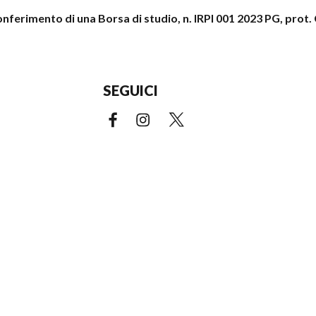
conferimento di una Borsa di studio, n. IRPI 001 2023 PG, pro
SEGUICI
Facebook (link esterno)
Instagram (link esterno)
X (link esterno)