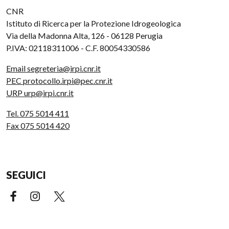
CNR
Istituto di Ricerca per la Protezione Idrogeologica
Via della Madonna Alta, 126 - 06128 Perugia
P.IVA: 02118311006 - C.F. 80054330586
Email segreteria@irpi.cnr.it
PEC protocollo.irpi@pec.cnr.it
URP urp@irpi.cnr.it
Tel. 075 5014 411
Fax 075 5014 420
SEGUICI
Facebook (link esterno)
Instagram (link esterno)
X (link esterno)