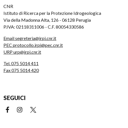
CNR
Istituto di Ricerca per la Protezione Idrogeologica
Via della Madonna Alta, 126 - 06128 Perugia
P.IVA: 02118311006 - C.F. 80054330586
Email segreteria@irpi.cnr.it
PEC protocollo.irpi@pec.cnr.it
URP urp@irpi.cnr.it
Tel. 075 5014 411
Fax 075 5014 420
SEGUICI
Facebook (link esterno)
Instagram (link esterno)
X (link esterno)