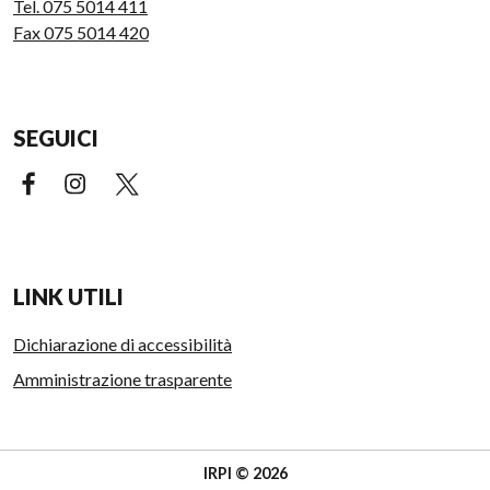
Tel. 075 5014 411
Fax 075 5014 420
SEGUICI
Facebook (link esterno)
Instagram (link esterno)
X (link esterno)
LINK UTILI
Dichiarazione di accessibilità
Amministrazione trasparente
IRPI © 2026