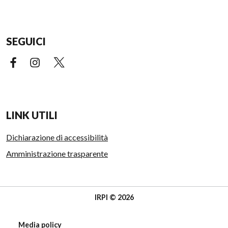
SEGUICI
Facebook (link esterno)
Instagram (link esterno)
X (link esterno)
LINK UTILI
Dichiarazione di accessibilità
Amministrazione trasparente
IRPI © 2026
Media policy