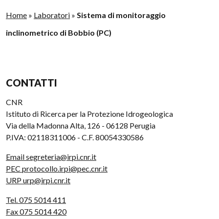
Home
»
Laboratori
»
Sistema di monitoraggio
inclinometrico di Bobbio (PC)
CONTATTI
CNR
Istituto di Ricerca per la Protezione Idrogeologica
Via della Madonna Alta, 126 - 06128 Perugia
P.IVA: 02118311006 - C.F. 80054330586
Email segreteria@irpi.cnr.it
PEC protocollo.irpi@pec.cnr.it
URP urp@irpi.cnr.it
Tel. 075 5014 411
Fax 075 5014 420