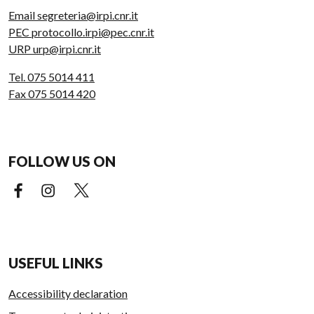
Email segreteria@irpi.cnr.it
PEC protocollo.irpi@pec.cnr.it
URP urp@irpi.cnr.it
Tel. 075 5014 411
Fax 075 5014 420
FOLLOW US ON
Facebook (external link)
Instagram (external link)
X (external link)
USEFUL LINKS
Accessibility declaration