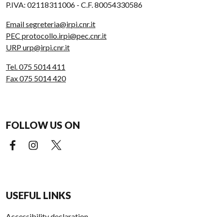
P.IVA: 02118311006 - C.F. 80054330586
Email segreteria@irpi.cnr.it
PEC protocollo.irpi@pec.cnr.it
URP urp@irpi.cnr.it
Tel. 075 5014 411
Fax 075 5014 420
FOLLOW US ON
Facebook (external link)
Instagram (external link)
X (external link)
USEFUL LINKS
Accessibility declaration