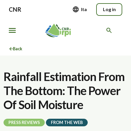
CNR
Ita
Log in
Back
Rainfall Estimation From
The Bottom: The Power
Of Soil Moisture
PRESS REVIEWS
FROM THE WEB