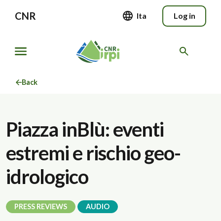
CNR
Ita
Log in
Back
Piazza inBlù: eventi
estremi e rischio geo-
idrologico
PRESS REVIEWS
AUDIO