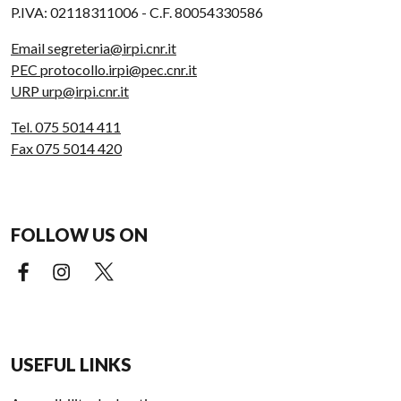
P.IVA: 02118311006 - C.F. 80054330586
Email segreteria@irpi.cnr.it
PEC protocollo.irpi@pec.cnr.it
URP urp@irpi.cnr.it
Tel. 075 5014 411
Fax 075 5014 420
FOLLOW US ON
Facebook (external link)
Instagram (external link)
X (external link)
USEFUL LINKS