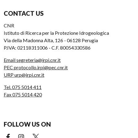
CONTACT US
CNR
Istituto di Ricerca per la Protezione Idrogeologica
Via della Madonna Alta, 126 - 06128 Perugia
P.IVA: 02118311006 - C.F. 80054330586
Email segreteria@irpi.cnr.it
PEC protocollo.irpi@pec.cnr.it
URP urp@irpi.cnr.it
Tel. 075 5014 411
Fax 075 5014 420
FOLLOW US ON
Facebook (external link)
Instagram (external link)
X (external link)