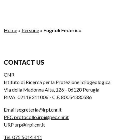
Home
»
Persone
»
Fugnoli Federico
CONTACT US
CNR
Istituto di Ricerca per la Protezione Idrogeologica
Via della Madonna Alta, 126 - 06128 Perugia
P.IVA: 02118311006 - C.F. 80054330586
Email segreteria@irpi.cnr.it
PEC protocollo.irpi@pec.cnr.it
URP urp@irpi.cnr.it
Tel. 075 5014 411