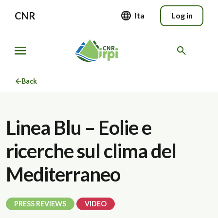
CNR
Ita
Log in
Back
Linea Blu – Eolie e
ricerche sul clima del
Mediterraneo
PRESS REVIEWS
VIDEO