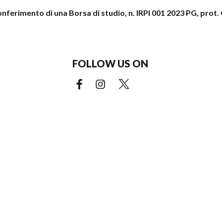
conferimento di una Borsa di studio, n. IRPI 001 2023 PG, pro
FOLLOW US ON
Facebook (external link)
Instagram (external link)
X (external link)