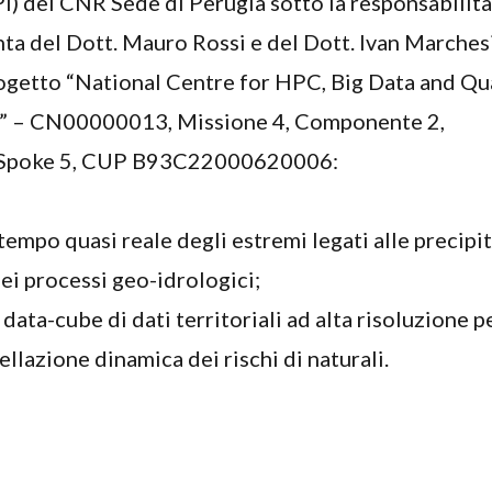
I) del CNR Sede di Perugia sotto la responsabilità
nta del Dott. Mauro Rossi e del Dott. Ivan Marchesi
rogetto “National Centre for HPC, Big Data and Q
 – CN00000013, Missione 4, Componente 2,
, Spoke 5, CUP B93C22000620006:
tempo quasi reale degli estremi legati alle precipit
dei processi geo-idrologici;
data-cube di dati territoriali ad alta risoluzione p
llazione dinamica dei rischi di naturali.