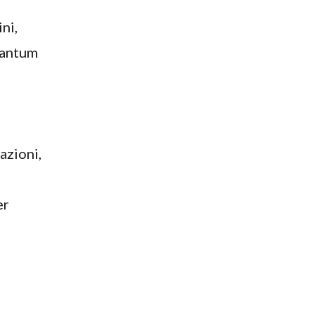
ni,
uantum
azioni,
er