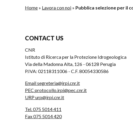
Home
»
Lavora con noi
»
Pubblica selezione per il 
CONTACT US
CNR
Istituto di Ricerca per la Protezione Idrogeologica
Via della Madonna Alta, 126 - 06128 Perugia
P.IVA: 02118311006 - C.F. 80054330586
Email segreteria@irpi.cnr.it
PEC protocollo.irpi@pec.cnr.it
URP urp@irpi.cnr.it
Tel. 075 5014 411
Fax 075 5014 420