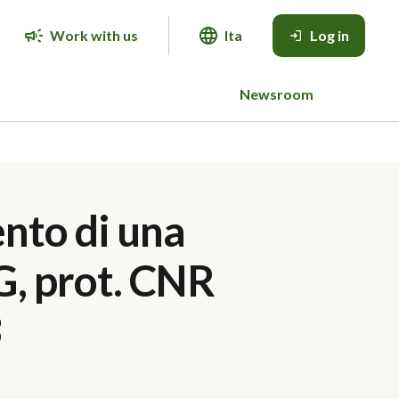
Work with us
Ita
Log in
Newsroom
ento di una
G, prot. CNR
3