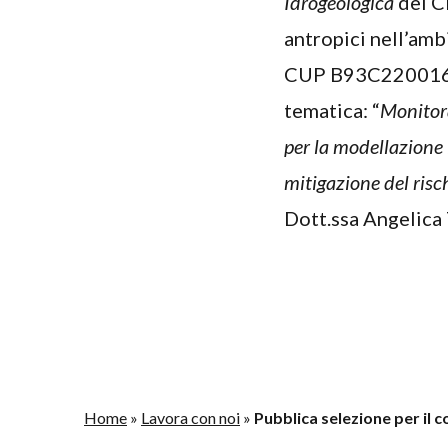
Idrogeologica
del C
antropici nell’a
CUP B93C22001670
tematica: “
Monitor
per la modellazione 
mitigazione del risc
Dott.ssa Angelic
Home
»
Lavora con noi
»
Pubblica selezione per il 