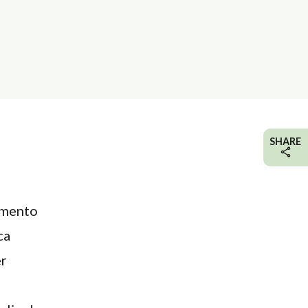
SHARE
rimento
ca
er