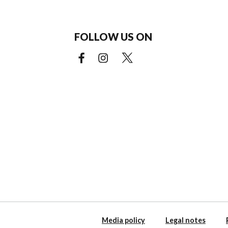
FOLLOW US ON
Facebook (external link)
Instagram (external link)
X (external link)
Media policy
Legal notes