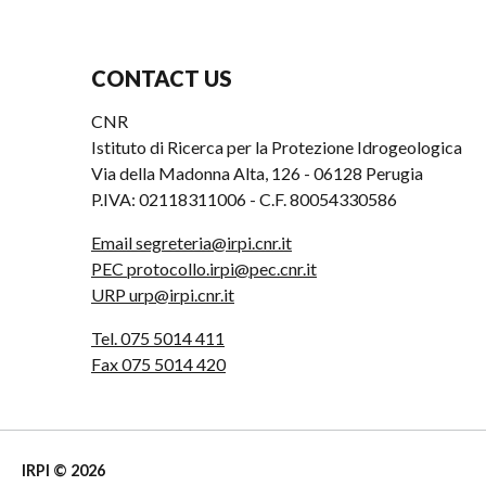
CONTACT US
CNR
Istituto di Ricerca per la Protezione Idrogeologica
Via della Madonna Alta, 126 - 06128 Perugia
P.IVA: 02118311006 - C.F. 80054330586
Email segreteria@irpi.cnr.it
PEC protocollo.irpi@pec.cnr.it
URP urp@irpi.cnr.it
Tel. 075 5014 411
Fax 075 5014 420
IRPI © 2026