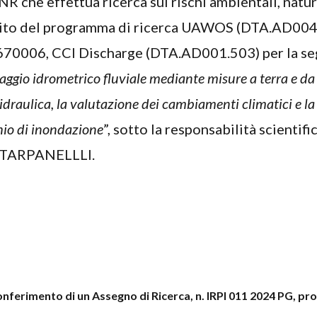
NR che effettua ricerca sui rischi ambientali, natur
mbito del programma di ricerca UAWOS (DTA.AD004
006, CCI Discharge (DTA.AD001.503) per la se
aggio
idrometrico fluviale mediante misure a terra e d
idraulica, la valutazione dei cambiamenti climatici e la
hio di inondazione
”, sotto la responsabilità scientifi
a TARPANELLLI.
conferimento di un Assegno di Ricerca, n. IRPI 011 2024 PG, pr