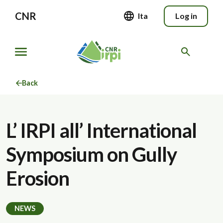
CNR
Ita
Log in
Back
L’ IRPI all’ International
Symposium on Gully
Erosion
NEWS