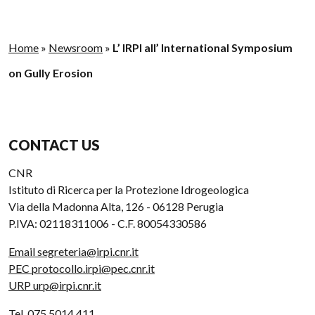
Home
»
Newsroom
»
L’ IRPI all’ International Symposium
on Gully Erosion
CONTACT US
CNR
Istituto di Ricerca per la Protezione Idrogeologica
Via della Madonna Alta, 126 - 06128 Perugia
P.IVA: 02118311006 - C.F. 80054330586
Email segreteria@irpi.cnr.it
PEC protocollo.irpi@pec.cnr.it
URP urp@irpi.cnr.it
Tel. 075 5014 411