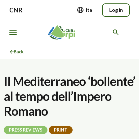
CNR
Ita
Log in
Back
Il Mediterraneo ‘bollente’
al tempo dell’Impero
Romano
PRESS REVIEWS
PRINT