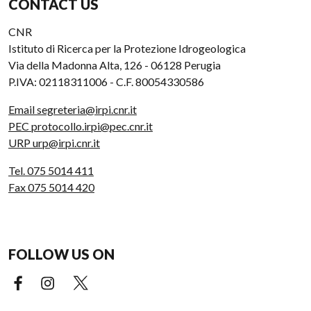
CONTACT US
CNR
Istituto di Ricerca per la Protezione Idrogeologica
Via della Madonna Alta, 126 - 06128 Perugia
P.IVA: 02118311006 - C.F. 80054330586
Email segreteria@irpi.cnr.it
PEC protocollo.irpi@pec.cnr.it
URP urp@irpi.cnr.it
Tel. 075 5014 411
Fax 075 5014 420
FOLLOW US ON
Facebook (external link)
Instagram (external link)
X (external link)