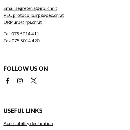
Email segreteria@irpi.cnr.it
PEC protocollo.irpi@pec.cnr.it
URP urp@irpi.cnr.it
Tel. 075 5014 411
Fax 075 5014 420
FOLLOW US ON
Facebook (external link)
Instagram (external link)
X (external link)
USEFUL LINKS
Accessibility declaration