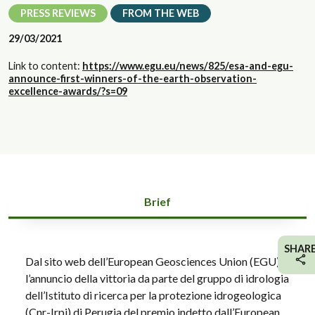
PRESS REVIEWS
FROM THE WEB
29/03/2021
Link to content:
https://www.egu.eu/news/825/esa-and-egu-
announce-first-winners-of-the-earth-observation-
excellence-awards/?s=09
Brief
SHAR
Dal sito web dell’European Geosciences Union (EGU)
l’annuncio della vittoria da parte del gruppo di idrologia
dell’Istituto di ricerca per la protezione idrogeologica
(Cnr-Irpi) di Perugia del premio indetto dall’European